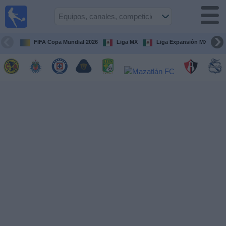
Fútbol
en Vivo
México
FIFA Copa Mundial 2026
Liga MX
Liga Expansión MX
Guía de
Partidos
Televisados
Fútbol
hoy
Equipos
Competiciones
Canales
TV
Otros