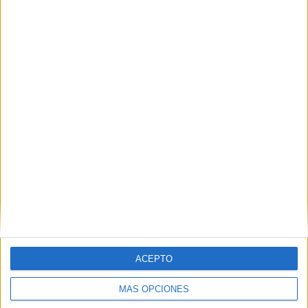
TOTAL
MÁXIMO
TOTAL
6
23
65
COMPETICIONES
VS Anderlecht
RIVALES
RANKING POR EQUIPOS
Anderlecht
23 (7.88%)
Saint-Gilloise
23 (7.88%)
Standard de Liège
21 (7.19%)
Genk
20 (6.85%)
Antwerp
20 (6.85%)
Ver ranking completo
RANKING POR COMPETICIONES
Jupiler Pro League
196 (67.12%)
ACEPTO
Champions League
54 (18.49%)
Europa League
15 (5.14%)
MÁS OPCIONES
Conference League
12 (4.11%)