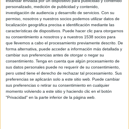
estándar enviada por un dispositivo para publicidad y contenido
Kortrijk
personalizado, medición de publicidad y contenido,
DAZN (Míralo en vivo)
investigación de audiencia y desarrollo de servicios.
Con su
permiso, nosotros y nuestros socios podemos utilizar datos de
Viernes, 31/07/2026
localización geográfica precisa e identificación mediante las
características de dispositivos. Puede hacer clic para otorgarnos
12:30
Supercopa Bélgica
su consentimiento a nosotros y a nuestros 1538 socios para
que llevemos a cabo el procesamiento previamente descrito. De
Club Brugge
forma alternativa, puede acceder a información más detallada y
Saint-Gilloise
cambiar sus preferencias antes de otorgar o negar su
DAZN (Míralo en vivo)
consentimiento.
Tenga en cuenta que algún procesamiento de
sus datos personales puede no requerir de su consentimiento,
pero usted tiene el derecho de rechazar tal procesamiento. Sus
Domingo, 24/05/2026
preferencias se aplicarán solo a este sitio web. Puede cambiar
10:30
Jupiler Pro League
sus preferencias o retirar su consentimiento en cualquier
momento volviendo a este sitio y haciendo clic en el botón
Club Brugge
"Privacidad" en la parte inferior de la página web.
Gent
DAZN (Míralo en vivo)
Más días