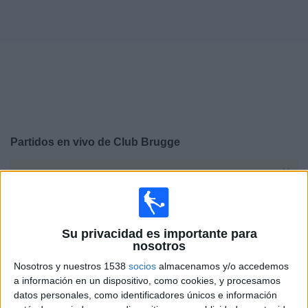
Deportes
Noticias
Widget
Partidos en vivo de
Club Brugge
×
Club Brugge: En este momento no hay ningún partido
televisado. Puedes consultar el historial de partidos en
TV emitidos anteriormente.
Su privacidad es importante para
nosotros
Viernes, 07/08/2026
Nosotros y nuestros 1538
socios
almacenamos y/o accedemos
12:45
Jupiler Pro League
a información en un dispositivo, como cookies, y procesamos
datos personales, como identificadores únicos e información
Club Brugge