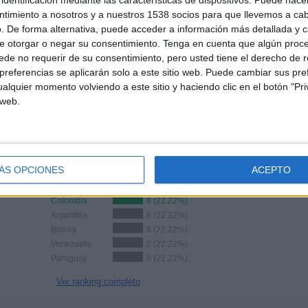
ntimiento a nosotros y a nuestros 1538 socios para que llevemos a ca
MEDIA
DÍAS
TOTAL
1
58
1
. De forma alternativa, puede acceder a información más detallada y 
e otorgar o negar su consentimiento.
Tenga en cuenta que algún proc
CANALES POR
SIN PARTIDO
CANALES TV
de no requerir de su consentimiento, pero usted tiene el derecho de r
PARTIDO
GRATUÍTO
referencias se aplicarán solo a este sitio web. Puede cambiar sus pref
alquier momento volviendo a este sitio y haciendo clic en el botón "Pri
TOTAL
TOTAL
 web.
9
1
Total equipos
CANALES
100%
ÁS OPCIONES
ACEPTO
Ranking equipos por nº de partidos en abierto
Colombia
8 (22.22%)
Argentina
8 (22.22%)
Bolivia
8 (22.22%)
Venezuela
8 (22.22%)
Paraguay
8 (22.22%)
Ver ranking completo