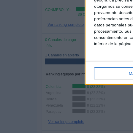
otorgarnos su conse
CONMEBOL YouTube
previamente descrito
36 (100%)
preferencias antes d
Ver ranking completo
datos personales pue
procesamiento. Sus p
consentimiento en cu
0 Canales de pago
inferior de la página
0%
1 Canales en abierto
M
Ranking equipos por nº de partidos
Colombia
8 (22.22%)
Argentina
8 (22.22%)
Bolivia
8 (22.22%)
Venezuela
8 (22.22%)
Paraguay
8 (22.22%)
Ver ranking completo