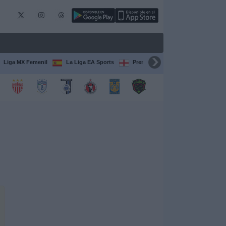
Liga MX Femenil
La Liga EA Sports
Premier League
Serie A Itali