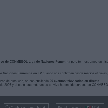
 vivo de CONMEBOL Liga de Naciones Femenina
pero te mostramos un histo
e Naciones Femenina en TV
cuando nos confirmen desde medios oficiales,
nzos de esta web, se han publicado
20 eventos televisados en directo
.
abril de 2026 y el canal que más veces en vivo ha emitido partidos de CO
Cambiar a tu zona horaria
Fútbol en vivo en
México