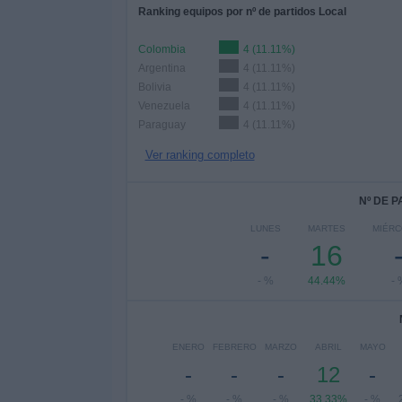
Ranking equipos por nº de partidos Local
Colombia
4 (11.11%)
Argentina
4 (11.11%)
Bolivia
4 (11.11%)
Venezuela
4 (11.11%)
Paraguay
4 (11.11%)
Ver ranking completo
Nº DE 
LUNES
MARTES
MIÉRC
-
16
- %
44.44%
- 
ENERO
FEBRERO
MARZO
ABRIL
MAYO
-
-
-
12
-
- %
- %
- %
33.33%
- %