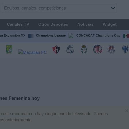
Canales TV
Otros Deportes
Noticias
Widget
ga Expansión MX
Champions League
CONCACAF Champions Cup
ones Femenina hoy
×
ste momento no hay ningún partido televisado. Puedes
dos anteriormente.