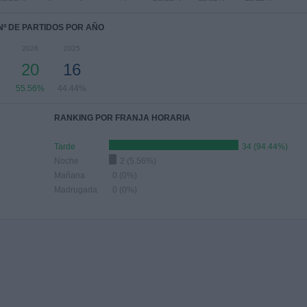
Nº DE PARTIDOS POR AÑO
2026
2025
20
16
55.56%
44.44%
RANKING POR FRANJA HORARIA
Tarde
34 (94.44%)
Noche
2 (5.56%)
Mañana
0 (0%)
Madrugada
0 (0%)