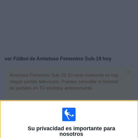
Deportes
Noticias
Widget
ver Fútbol de Amistoso Femenino Sub-19 hoy
×
Amistoso Femenino Sub-19: En este momento no hay
ningún partido televisado. Puedes consultar el historial
de partidos en TV emitidos anteriormente.
Martes, 09/06/2026
07:00
Amistoso Femenino Sub-19
Su privacidad es importante para
nosotros