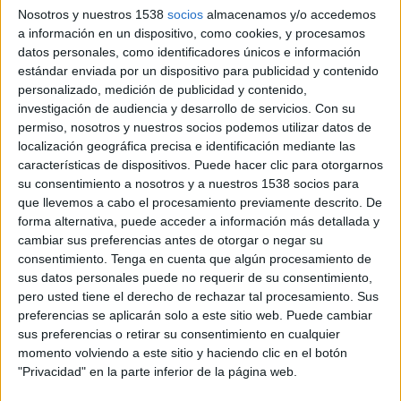
Nosotros y nuestros 1538
socios
almacenamos y/o accedemos
a información en un dispositivo, como cookies, y procesamos
Estados Unidos
datos personales, como identificadores únicos e información
Alemania
estándar enviada por un dispositivo para publicidad y contenido
DAZN (Míralo en vivo)
personalizado, medición de publicidad y contenido,
investigación de audiencia y desarrollo de servicios.
Con su
Viernes, 05/06/2026
permiso, nosotros y nuestros socios podemos utilizar datos de
localización geográfica precisa e identificación mediante las
06:00
Amistoso Femenino Sub-19
características de dispositivos. Puede hacer clic para otorgarnos
su consentimiento a nosotros y a nuestros 1538 socios para
que llevemos a cabo el procesamiento previamente descrito. De
forma alternativa, puede acceder a información más detallada y
cambiar sus preferencias antes de otorgar o negar su
Estados Unidos
consentimiento.
Tenga en cuenta que algún procesamiento de
sus datos personales puede no requerir de su consentimiento,
Alemania
pero usted tiene el derecho de rechazar tal procesamiento. Sus
DAZN (Míralo en vivo)
preferencias se aplicarán solo a este sitio web. Puede cambiar
sus preferencias o retirar su consentimiento en cualquier
momento volviendo a este sitio y haciendo clic en el botón
DATOS ESTADÍSTICOS DE AMISTOSO FEMENINO SUB-19
"Privacidad" en la parte inferior de la página web.
EN TELEVISIÓN EN MÉXICO