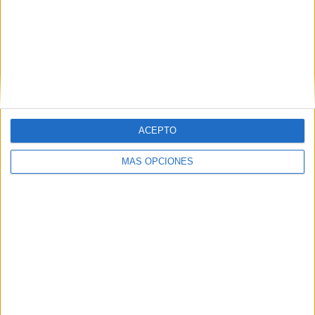
Inglaterra
1 (16.67%)
Francia
1 (16.67%)
Noruega
1 (16.67%)
Ver ranking completo
Ranking equipos por nº de partidos Local
ACEPTO
Alemania
3 (50%)
Estados Unidos
2 (33.33%)
MÁS OPCIONES
Holanda
1 (16.67%)
Ver ranking completo
Ranking equipos por nº de partidos Visitante
Alemania
3 (50%)
Inglaterra
1 (16.67%)
Francia
1 (16.67%)
Noruega
1 (16.67%)