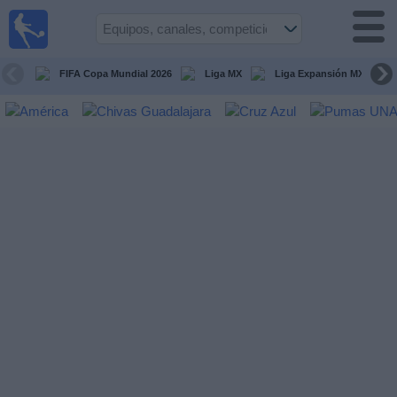
Fútbol
en Vivo
México
FIFA Copa Mundial 2026
Liga MX
Liga Expansión MX
Guía de
Partidos
Televisados
Fútbol
hoy
Equipos
Competiciones
Canales
TV
Otros