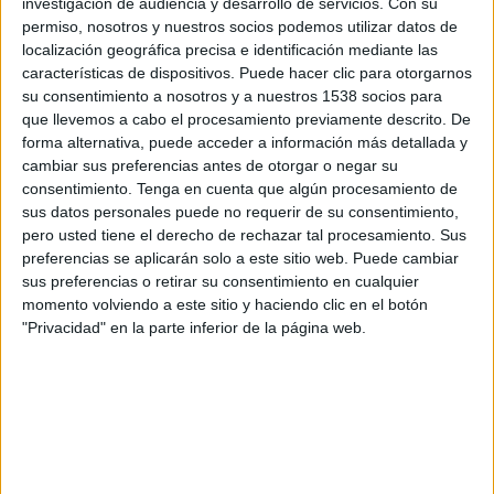
investigación de audiencia y desarrollo de servicios.
Con su
permiso, nosotros y nuestros socios podemos utilizar datos de
Udinese
localización geográfica precisa e identificación mediante las
FC Barcelona PPV YouTube
características de dispositivos. Puede hacer clic para otorgarnos
su consentimiento a nosotros y a nuestros 1538 socios para
Miércoles, 19/08/2026
que llevemos a cabo el procesamiento previamente descrito. De
forma alternativa, puede acceder a información más detallada y
12:00
Trofeo Joan Gamper
cambiar sus preferencias antes de otorgar o negar su
consentimiento.
Tenga en cuenta que algún procesamiento de
sus datos personales puede no requerir de su consentimiento,
pero usted tiene el derecho de rechazar tal procesamiento. Sus
FC Barcelona
preferencias se aplicarán solo a este sitio web. Puede cambiar
Al Ahly
sus preferencias o retirar su consentimiento en cualquier
momento volviendo a este sitio y haciendo clic en el botón
FC Barcelona PPV YouTube
"Privacidad" en la parte inferior de la página web.
DATOS ESTADÍSTICOS DE FÚTBOL DEL CANAL FC
BARCELONA PPV YOUTUBE EN MÉXICO
A fecha de hoy
07/08/2026
y desde que esta web recoge los datos
estadísticos de cuándo y dónde se televisan los partidos del canal
FC