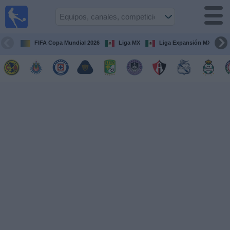
Fútbol
en Vivo
México
FIFA Copa Mundial 2026
Liga MX
Liga Expansión MX
Guía de
Partidos
Televisados
Fútbol
hoy
Equipos
Competiciones
Canales
TV
Otros