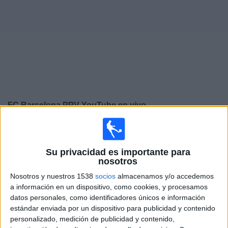
Deportes
Noticias
Widget
FC Barcelona PPV YouTube en vivo
Mañana sábado, 08/08/2026
13:00
Amistoso
Su privacidad es importante para
nosotros
FC Barcelona
Nosotros y nuestros 1538
socios
almacenamos y/o accedemos
Nottingham Forest
a información en un dispositivo, como cookies, y procesamos
FC Barcelona PPV YouTube
datos personales, como identificadores únicos e información
14:00
Amistoso
estándar enviada por un dispositivo para publicidad y contenido
personalizado, medición de publicidad y contenido,
FC Barcelona