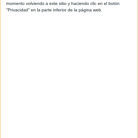
Arkema Première Ligue YouTube
momento volviendo a este sitio y haciendo clic en el botón
"Privacidad" en la parte inferior de la página web.
Sábado, 14/02/2026
09:00
Coupe de la LFFP
PSG Femenino
Paris FC Femenino
Arkema Première Ligue YouTube
11:00
Coupe de la LFFP
Dijon Femenino
O. Lyonnais Femenino
Arkema Première Ligue YouTube