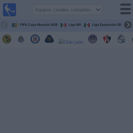
Fútbol
en Vivo
México
FIFA Copa Mundial 2026
Liga MX
Liga Expansión MX
Guía de
Partidos
Televisados
Fútbol
hoy
Equipos
Competiciones
Canales
TV
Otros