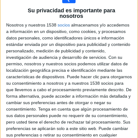
O. Lyonnais Femenino
Su privacidad es importante para
Arkema Première Ligue YouTube
nosotros
Nosotros y nuestros 1538
socios
almacenamos y/o accedemos
Sábado, 25/04/2026
a información en un dispositivo, como cookies, y procesamos
13:00
D1 Féminine
datos personales, como identificadores únicos e información
estándar enviada por un dispositivo para publicidad y contenido
Montpellier Femenino
personalizado, medición de publicidad y contenido,
Saint Etienne Feminine
investigación de audiencia y desarrollo de servicios.
Con su
permiso, nosotros y nuestros socios podemos utilizar datos de
Arkema Première Ligue YouTube
localización geográfica precisa e identificación mediante las
13:00
D1 Féminine
características de dispositivos. Puede hacer clic para otorgarnos
su consentimiento a nosotros y a nuestros 1538 socios para
Strasbourg Alsace Feminine
que llevemos a cabo el procesamiento previamente descrito. De
Le Havre AC Femenino
forma alternativa, puede acceder a información más detallada y
Arkema Première Ligue YouTube
cambiar sus preferencias antes de otorgar o negar su
consentimiento.
Tenga en cuenta que algún procesamiento de
13:00
D1 Féminine
sus datos personales puede no requerir de su consentimiento,
pero usted tiene el derecho de rechazar tal procesamiento. Sus
Lens Feminine
preferencias se aplicarán solo a este sitio web. Puede cambiar
O. Marseille Femenino
sus preferencias o retirar su consentimiento en cualquier