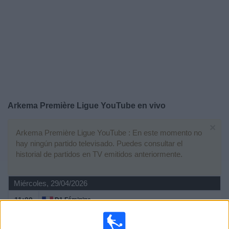
Deportes
Noticias
Widget
Arkema Première Ligue YouTube en vivo
×
Arkema Première Ligue YouTube : En este momento no
hay ningún partido televisado. Puedes consultar el
historial de partidos en TV emitidos anteriormente.
Miércoles, 29/04/2026
11:00
D1 Féminine
Nantes Féminines