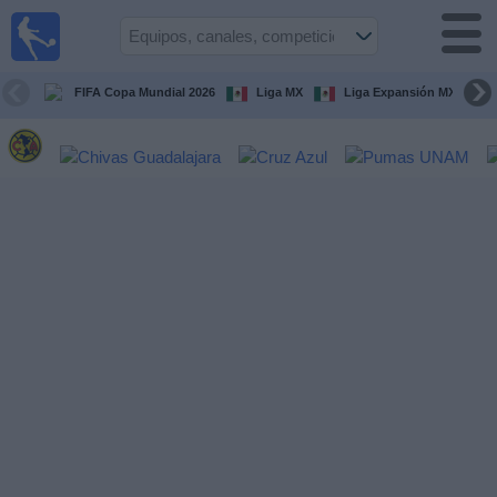
Fútbol
en Vivo
México
FIFA Copa Mundial 2026
Liga MX
Liga Expansión MX
Guía de
Partidos
Televisados
Fútbol
hoy
Equipos
Competiciones
Canales
TV
Otros