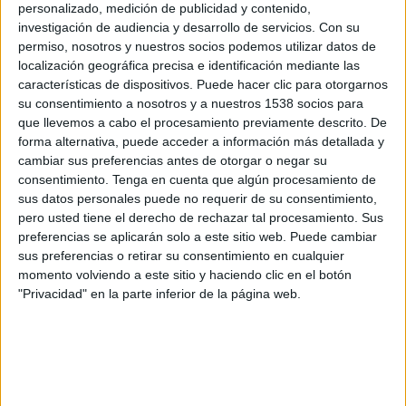
personalizado, medición de publicidad y contenido,
Sheffield Wednesday
investigación de audiencia y desarrollo de servicios.
Con su
Disney+ Premium
permiso, nosotros y nuestros socios podemos utilizar datos de
localización geográfica precisa e identificación mediante las
Domingo, 22/02/2026
características de dispositivos. Puede hacer clic para otorgarnos
su consentimiento a nosotros y a nuestros 1538 socios para
05:00
Championship
que llevemos a cabo el procesamiento previamente descrito. De
forma alternativa, puede acceder a información más detallada y
Sheffield United
cambiar sus preferencias antes de otorgar o negar su
Sheffield Wednesday
consentimiento.
Tenga en cuenta que algún procesamiento de
Disney+ Premium
sus datos personales puede no requerir de su consentimiento,
pero usted tiene el derecho de rechazar tal procesamiento. Sus
Domingo, 08/02/2026
preferencias se aplicarán solo a este sitio web. Puede cambiar
sus preferencias o retirar su consentimiento en cualquier
05:01
Championship
momento volviendo a este sitio y haciendo clic en el botón
"Privacidad" en la parte inferior de la página web.
Swansea City
Sheffield Wednesday
Disney+ Premium
DATOS ESTADÍSTICOS DEL EQUIPO SHEFFIELD