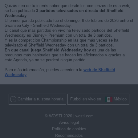
Quizás sea de tu interés saber que desde los comienzos de esta web,
se han publicado
3 partidos televisados en directo del Sheffield
Wednesday
.
El primer partido publicado fue el domingo, 8 de febrero de 2026 entre el
Swansea City - Sheffield Wednesday.
El canal que más partidos en vivo ha televisado partidos del Sheffield
Wednesday es Disney+ Premium con un total de 3 partidos.
Y es la competición Championship en las que más veces se ha
televisado el Sheffield Wednesday con un total de 3 partidos.
En que canal juega Sheffield Wednesday hoy
es una de las
preguntas más habituales que se hacen los aficionados y gracias a
esta Agenda, ya no se perderá ningún partido.
Para más información, puedes acceder a la
web de Sheffield
Wednesday
.
Cambiar a tu zona horaria
Fútbol en vivo en
México
© WOSTI 2026 |
wosti.com
Aviso legal
Política de cookies
Recomendados