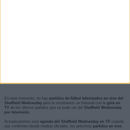
En este momento, no hay
partidos de fútbol televisados en vivo del
Sheffield Wednesday
pero te mostramos un historial con la
guía en
TV
de los últimos partidos que se pudo ver del
Sheffield Wednesday
por televisión
.
Actualizaremos está
agenda del Sheffield Wednesday en TV
cuando
nos confirmen desde medios oficiales, los próximos
partidos en vivo
.