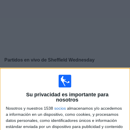
Deportes
Noticias
Widget
Partidos en vivo de
Sheffield Wednesday
×
Sheffield Wednesday: En este momento no hay ningún
partido televisado. Puedes consultar el historial de
partidos en TV emitidos anteriormente.
Su privacidad es importante para
nosotros
Sábado, 07/03/2026
Nosotros y nuestros 1538
socios
almacenamos y/o accedemos
08:00
Championship
a información en un dispositivo, como cookies, y procesamos
datos personales, como identificadores únicos e información
Derby County
estándar enviada por un dispositivo para publicidad y contenido