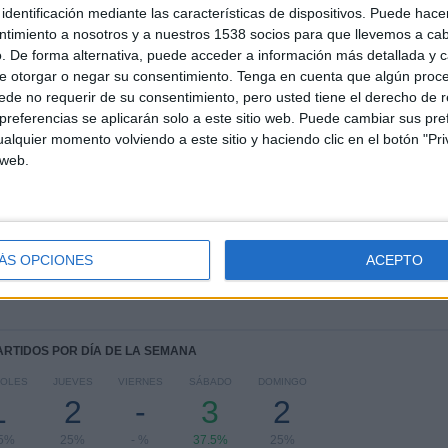
identificación mediante las características de dispositivos. Puede hacer
TOTAL
MÁXIMO
TOTAL
ntimiento a nosotros y a nuestros 1538 socios para que llevemos a ca
1
1
8
. De forma alternativa, puede acceder a información más detallada y 
e otorgar o negar su consentimiento.
Tenga en cuenta que algún proc
COMPETICIONES
VS Concórdia
RIVALES
de no requerir de su consentimiento, pero usted tiene el derecho de r
AC
referencias se aplicarán solo a este sitio web. Puede cambiar sus pref
alquier momento volviendo a este sitio y haciendo clic en el botón "Pri
RANKING POR COMPETICIONES
 web.
Campeonato Catarinense
8 (100%)
Ver ranking completo
ÁS OPCIONES
ACEPTO
PARTIDOS POR DÍA DE LA SEMANA
COLES
JUEVES
VIERNES
SÁBADO
DOMINGO
1
2
-
3
2
.5%
25%
- %
37.5%
25%