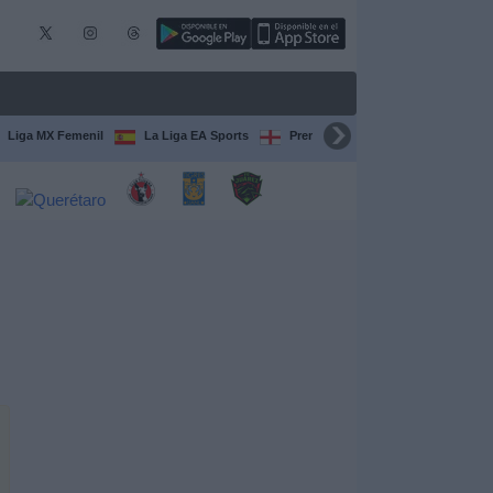
Liga MX Femenil
La Liga EA Sports
Premier League
Serie A Itali