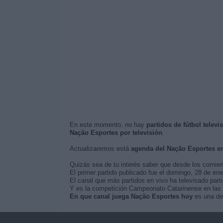
En este momento, no hay
partidos de fútbol telev
Nação Esportes por televisión
.
Actualizaremos está
agenda del Nação Esportes e
Quizás sea de tu interés saber que desde los comie
El primer partido publicado fue el domingo, 28 de en
El canal que más partidos en vivo ha televisado part
Y es la competición Campeonato Catarinense en las q
En que canal juega Nação Esportes hoy
es una de 