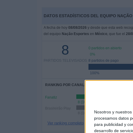
DATOS ESTADÍSTICOS DEL EQUIPO NAÇÃO
A fecha de hoy
08/08/2026
y desde que esta web recoge
del equipo
Nação Esportes
en
México
, que fue el
28/
8
0 partidos en abierto
0%
PARTIDOS TELEVISADOS
8 partidos de pago
100%
RANKING POR CANALES
Fanatiz
8 (100%)
Brasileirão Play
Nosotros y nuestro
8 (100%)
procesamos datos per
Ver ranking completo
para publicidad y co
desarrollo de servici