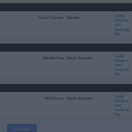
Fanatiz
Nação Esportes
Joinville
(Míralo en
vivo)
Brasileirão
Play
Fanatiz
Marcílio Dias
Nação Esportes
(Míralo en
vivo)
Brasileirão
Play
Fanatiz
Hercílio Luz
Nação Esportes
(Míralo en
vivo)
Brasileirão
Play
Más días