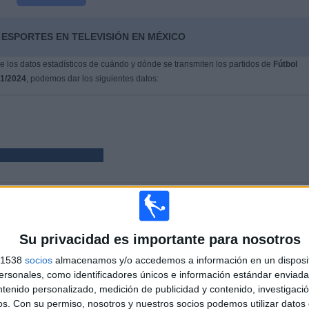
 ESPORTES EN TELEVISIÓN EN MÉXICO
 los datos estadísticos de cuándo y dónde se transmiten los partidos de
Fútbol
01/2024
, podemos dar los siguientes datos:
PARTIDOS
DÍAS
TOTAL
8
922
2
Su privacidad es importante para nosotros
CONSECUTIVOS
SIN PARTIDO
CANALES TV
s 1538
socios
almacenamos y/o accedemos a información en un disposit
DE PAGO
GRATUÍTO
sonales, como identificadores únicos e información estándar enviada 
ntenido personalizado, medición de publicidad y contenido, investigaci
os.
Con su permiso, nosotros y nuestros socios podemos utilizar datos 