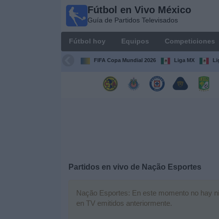
Fútbol en Vivo México
Fútbol
Guía de Partidos Televisados
en Vivo
México
Fútbol hoy
Equipos
Competiciones
Guía de
Partidos
FIFA Copa Mundial 2026
Liga MX
Li
Televisados
Fútbol
hoy
Equipos
Competiciones
Partidos en vivo de
Nação Esportes
Canales
TV
Nação Esportes: En este momento no hay ningú
en TV emitidos anteriormente.
Otros