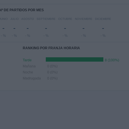
Nº DE PARTIDOS POR MES
JUNIO
JULIO
AGOSTO
SEPTIEMBRE
OCTUBRE
NOVIEMBRE
DICIEMBRE
-
-
-
-
-
-
-
- %
- %
- %
- %
- %
- %
- %
RANKING POR FRANJA HORARIA
Tarde
8 (100%)
Mañana
0 (0%)
Noche
0 (0%)
Madrugada
0 (0%)