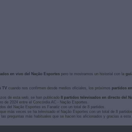
isados en vivo del Nação Esportes
pero te mostramos un historial con la
guí
n TV
cuando nos confirmen desde medios oficiales, los próximos
partidos en
nzos de esta web, se han publicado
8 partidos televisados en directo del 
ero de 2024 entre el Concórdia AC - Nação Esportes.
idos del Nação Esportes es Fanatiz con un total de 8 partidos.
ue más veces se ha televisado el Nação Esportes con un total de 8 partidos
las preguntas más habituales que se hacen los aficionados y gracias a esta 