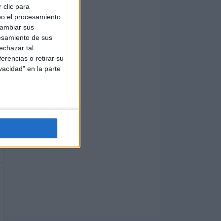
 clic para
bo el procesamiento
cambiar sus
esamiento de sus
echazar tal
erencias o retirar su
vacidad" en la parte