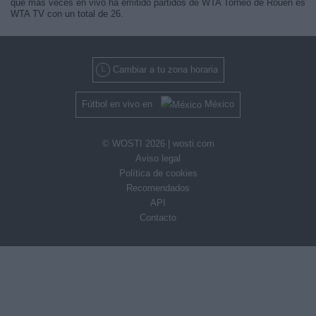
que más veces en vivo ha emitido partidos de WTA Torneo de Rouen es
WTA TV con un total de 26.
Cambiar a tu zona horaria
Fútbol en vivo en
México
© WOSTI 2026 |
wosti.com
Aviso legal
Política de cookies
Recomendados
API
Contacto