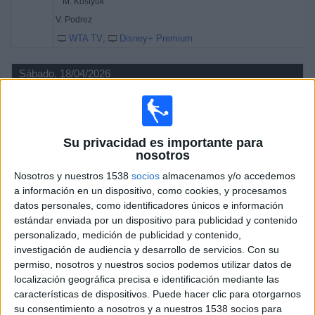
M. Kostyuk
V. Podrez
WTA TV
Disney+ Premium
Sábado, 18/04/2026
07:40
WTA Torneo de Rouen
Semifinal 1
WTA 250
Su privacidad es importante para
nosotros
M. Kostyuk
Nosotros y nuestros 1538
socios
almacenamos y/o accedemos
a información en un dispositivo, como cookies, y procesamos
T. Maria
datos personales, como identificadores únicos e información
WTA TV
Disney+ Premium
estándar enviada por un dispositivo para publicidad y contenido
09:00
WTA Torneo de Rouen
personalizado, medición de publicidad y contenido,
Semifinal 2
investigación de audiencia y desarrollo de servicios.
Con su
WTA 250
permiso, nosotros y nuestros socios podemos utilizar datos de
localización geográfica precisa e identificación mediante las
características de dispositivos. Puede hacer clic para otorgarnos
su consentimiento a nosotros y a nuestros 1538 socios para
V. Podrez