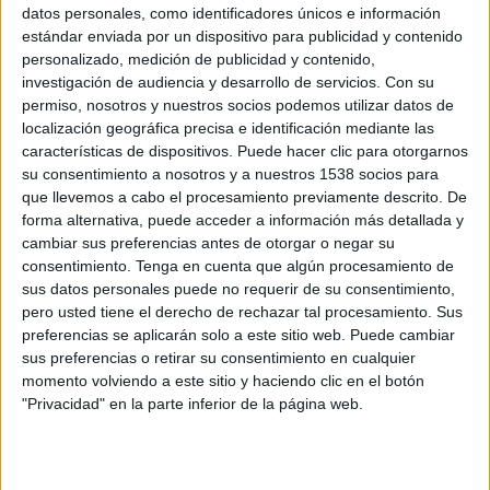
datos personales, como identificadores únicos e información
WTA TV
Disney+ Premium
estándar enviada por un dispositivo para publicidad y contenido
personalizado, medición de publicidad y contenido,
Miércoles, 16/09/2026
investigación de audiencia y desarrollo de servicios.
Con su
permiso, nosotros y nuestros socios podemos utilizar datos de
10:00
WTA Torneo de Sao Paulo
localización geográfica precisa e identificación mediante las
características de dispositivos. Puede hacer clic para otorgarnos
2ª Ronda
su consentimiento a nosotros y a nuestros 1538 socios para
WTA 250
que llevemos a cabo el procesamiento previamente descrito. De
WTA TV
Disney+ Premium
forma alternativa, puede acceder a información más detallada y
cambiar sus preferencias antes de otorgar o negar su
Más días
consentimiento.
Tenga en cuenta que algún procesamiento de
sus datos personales puede no requerir de su consentimiento,
pero usted tiene el derecho de rechazar tal procesamiento. Sus
DATOS ESTADÍSTICOS DE WTA TORNEO DE SAO PAULO
preferencias se aplicarán solo a este sitio web. Puede cambiar
EN TELEVISIÓN EN MÉXICO
sus preferencias o retirar su consentimiento en cualquier
momento volviendo a este sitio y haciendo clic en el botón
A fecha de hoy
05/08/2026
y desde que esta web recoge los datos
"Privacidad" en la parte inferior de la página web.
estadísticos de cuándo y dónde se televisan los partidos de
Tenis
de la
competición
WTA Torneo de Sao Paulo
en
México
, que fue el
08/09/2025
,
podemos dar los siguientes datos: