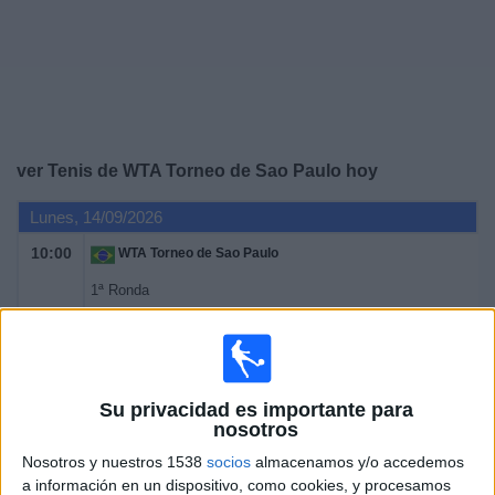
Deportes
Noticias
Widget
ver Tenis de WTA Torneo de Sao Paulo hoy
Lunes, 14/09/2026
10:00
WTA Torneo de Sao Paulo
1ª Ronda
WTA 250
WTA TV
Disney+ Premium
Martes, 15/09/2026
Su privacidad es importante para
nosotros
10:00
WTA Torneo de Sao Paulo
Nosotros y nuestros 1538
socios
almacenamos y/o accedemos
1ª Ronda
a información en un dispositivo, como cookies, y procesamos
WTA 250