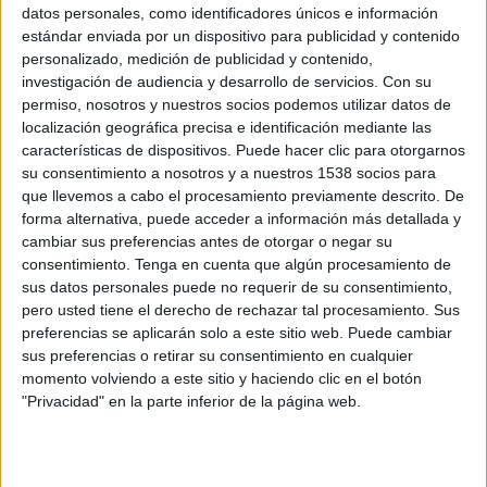
datos personales, como identificadores únicos e información
Canal por confirmar
estándar enviada por un dispositivo para publicidad y contenido
personalizado, medición de publicidad y contenido,
Miércoles, 02/09/2026
investigación de audiencia y desarrollo de servicios.
Con su
permiso, nosotros y nuestros socios podemos utilizar datos de
09:00
US Open
localización geográfica precisa e identificación mediante las
características de dispositivos. Puede hacer clic para otorgarnos
1ª Ronda
su consentimiento a nosotros y a nuestros 1538 socios para
Grand Slam
que llevemos a cabo el procesamiento previamente descrito. De
Canal por confirmar
forma alternativa, puede acceder a información más detallada y
cambiar sus preferencias antes de otorgar o negar su
Más días
consentimiento.
Tenga en cuenta que algún procesamiento de
sus datos personales puede no requerir de su consentimiento,
pero usted tiene el derecho de rechazar tal procesamiento. Sus
DATOS ESTADÍSTICOS DE US OPEN EN TELEVISIÓN EN
preferencias se aplicarán solo a este sitio web. Puede cambiar
MÉXICO
sus preferencias o retirar su consentimiento en cualquier
momento volviendo a este sitio y haciendo clic en el botón
A fecha de hoy
06/08/2026
y desde que esta web recoge los datos
"Privacidad" en la parte inferior de la página web.
estadísticos de cuándo y dónde se televisan los partidos de
Tenis
de la
competición
US Open
en
México
, que fue el
28/08/2023
, podemos dar los
siguientes datos: