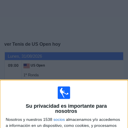
Deportes
Noticias
Widget
ver Tenis de US Open hoy
Lunes, 31/08/2026
09:00
US Open
1ª Ronda
Grand Slam
Canal por confirmar
Martes, 01/09/2026
Su privacidad es importante para
nosotros
09:00
US Open
Nosotros y nuestros 1538
socios
almacenamos y/o accedemos
1ª Ronda
a información en un dispositivo, como cookies, y procesamos
Grand Slam