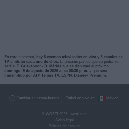
En este momento,
hay 8 eventos televisados en vivo y 3 canales de
TV emitirán cada uno de ellos.
El próximo partido que se podrá ver
será el
T. Griekspoor - D. Mérida
que se disputará el próximo
domingo, 9 de agosto de 2026 a las 06:30 p. m.
y que será
transmitido por ATP Tennis TV, ESPN, Disney+ Premium
.
Cambiar a tu zona horaria
Fútbol en vivo en
México
© WOSTI 2026 |
wosti.com
Aviso legal
Política de cookies