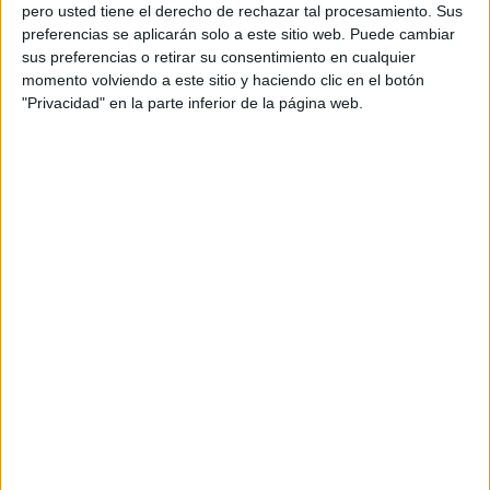
1/4 de Final
pero usted tiene el derecho de rechazar tal procesamiento. Sus
ATP Masters 1000
preferencias se aplicarán solo a este sitio web. Puede cambiar
sus preferencias o retirar su consentimiento en cualquier
ATP Tennis TV
ESPN
Disney+ Premium
momento volviendo a este sitio y haciendo clic en el botón
"Privacidad" en la parte inferior de la página web.