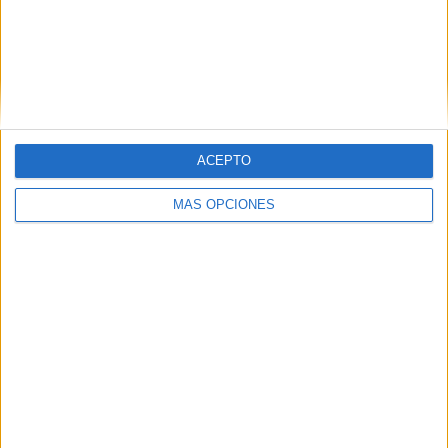
PARTIDO
GRATUÍTO
4 Canales de pago
100%
0 Canales en abierto
0%
TOTAL
TOTAL
ACEPTO
157
4
Total equipos
CANALES
MÁS OPCIONES
Ranking equipos por nº de partidos
H. Hurkacz
16 (5.21%)
C. Ruud
14 (4.56%)
A. Rublev
14 (4.56%)
D. Medvedev
13 (4.23%)
G. Monfils
13 (4.23%)
Ver ranking completo