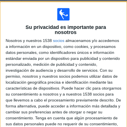
TA. Tirante
ATP Tennis TV
ESPN
Disney+ Premium
16:00
Masters Canadá
Su privacidad es importante para
1/8 de final
nosotros
J. Fonseca
Nosotros y nuestros 1538
socios
almacenamos y/o accedemos
B. Shelton
a información en un dispositivo, como cookies, y procesamos
datos personales, como identificadores únicos e información
ATP Tennis TV
ESPN
Disney+ Premium
estándar enviada por un dispositivo para publicidad y contenido
17:30
Masters Canadá
personalizado, medición de publicidad y contenido,
1/8 de final
investigación de audiencia y desarrollo de servicios.
Con su
permiso, nosotros y nuestros socios podemos utilizar datos de
B. Van de Zandschulp
localización geográfica precisa e identificación mediante las
características de dispositivos. Puede hacer clic para otorgarnos
J. Mensik
su consentimiento a nosotros y a nuestros 1538 socios para
ATP Tennis TV
ESPN
Disney+ Premium
que llevemos a cabo el procesamiento previamente descrito. De
forma alternativa, puede acceder a información más detallada y
Mañana lunes, 10/08/2026
cambiar sus preferencias antes de otorgar o negar su
consentimiento.
Tenga en cuenta que algún procesamiento de
13:00
Masters Canadá
sus datos personales puede no requerir de su consentimiento,