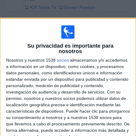
ATP Tennis TV
Disney+ Premium
Sábado, 04/04/2026
10:10
Torneo de Houston
Semifinal 1
Su privacidad es importante para
ATP 250
nosotros
TA. Tirante
Nosotros y nuestros 1538
socios
almacenamos y/o accedemos
RA. Burruchaga
a información en un dispositivo, como cookies, y procesamos
datos personales, como identificadores únicos e información
ATP Tennis TV
Disney+ Premium
estándar enviada por un dispositivo para publicidad y contenido
11:40
Torneo de Houston
personalizado, medición de publicidad y contenido,
Semifinal 2
investigación de audiencia y desarrollo de servicios.
Con su
ATP 250
permiso, nosotros y nuestros socios podemos utilizar datos de
localización geográfica precisa e identificación mediante las
T. Paul
características de dispositivos. Puede hacer clic para otorgarnos
F. Tiafoe
su consentimiento a nosotros y a nuestros 1538 socios para
ATP Tennis TV
Disney+ Premium
que llevemos a cabo el procesamiento previamente descrito. De
forma alternativa, puede acceder a información más detallada y