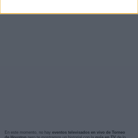
En este momento, no hay
eventos televisados en vivo de Torneo
de Houston
pero te mostramos un historial con la
guía en TV
de lo