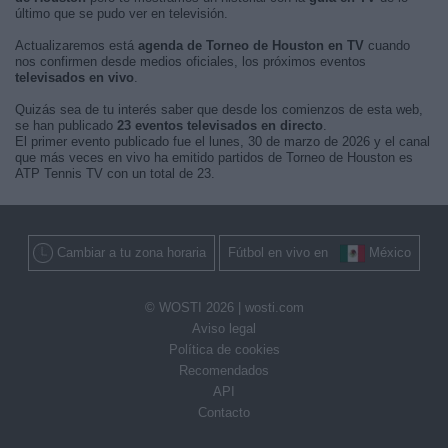
último que se pudo ver en televisión.
Actualizaremos está
agenda de Torneo de Houston en TV
cuando
nos confirmen desde medios oficiales, los próximos eventos
televisados en vivo
.
Quizás sea de tu interés saber que desde los comienzos de esta web,
se han publicado
23 eventos televisados en directo
.
El primer evento publicado fue el lunes, 30 de marzo de 2026 y el canal
que más veces en vivo ha emitido partidos de Torneo de Houston es
ATP Tennis TV con un total de 23.
Cambiar a tu zona horaria
Fútbol en vivo en
México
© WOSTI 2026 |
wosti.com
Aviso legal
Política de cookies
Recomendados
API
Contacto