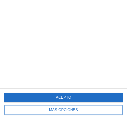
ATP Tennis TV
111 (100%)
Disney+ Premium
46 (41.44%)
Star+
45 (40.54%)
Ver ranking completo
MEDIA
DÍAS
TOTAL
1.8
1583
3
CANALES POR
SIN PARTIDO
CANALES TV
PARTIDO
GRATUÍTO
3 Canales de pago
100%
0 Canales en abierto
ACEPTO
0%
TOTAL
TOTAL
MÁS OPCIONES
69
3
Total equipos
CANALES