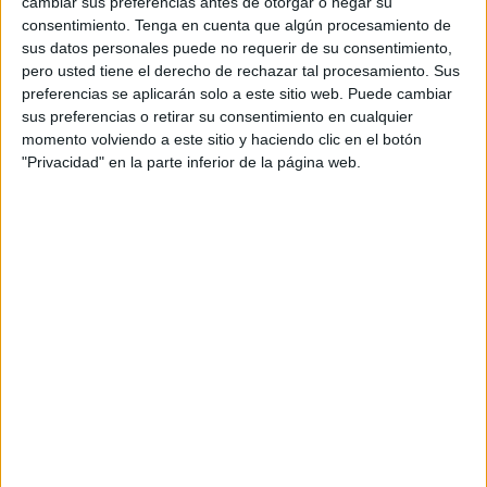
cambiar sus preferencias antes de otorgar o negar su
Viernes, 03/04/2026
consentimiento.
Tenga en cuenta que algún procesamiento de
11:10
Torneo de Houston
sus datos personales puede no requerir de su consentimiento,
1/4 de Final
pero usted tiene el derecho de rechazar tal procesamiento. Sus
preferencias se aplicarán solo a este sitio web. Puede cambiar
L. Tien
sus preferencias o retirar su consentimiento en cualquier
RA. Burruchaga
momento volviendo a este sitio y haciendo clic en el botón
"Privacidad" en la parte inferior de la página web.
ATP Tennis TV
Disney+ Premium
13:05
Torneo de Houston
1/4 de Final
B. Shelton
TA. Tirante
ATP Tennis TV
Disney+ Premium
15:55
Torneo de Houston
1/4 de Final
TM. Etcheverry
T. Paul
ATP Tennis TV
Disney+ Premium