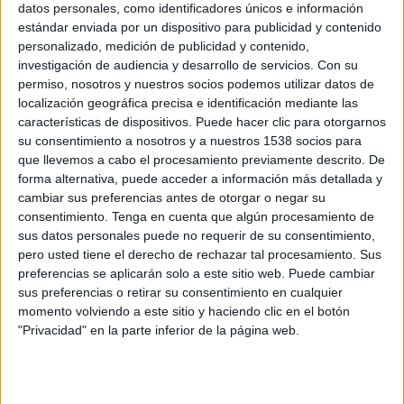
datos personales, como identificadores únicos e información
Canal por confirmar
estándar enviada por un dispositivo para publicidad y contenido
personalizado, medición de publicidad y contenido,
investigación de audiencia y desarrollo de servicios.
Con su
Miércoles, 02/09/2026
permiso, nosotros y nuestros socios podemos utilizar datos de
09:00
US Open WTA
localización geográfica precisa e identificación mediante las
características de dispositivos. Puede hacer clic para otorgarnos
2ª Ronda
su consentimiento a nosotros y a nuestros 1538 socios para
Grand Slam
que llevemos a cabo el procesamiento previamente descrito. De
Canal por confirmar
forma alternativa, puede acceder a información más detallada y
cambiar sus preferencias antes de otorgar o negar su
consentimiento.
Tenga en cuenta que algún procesamiento de
Más días
sus datos personales puede no requerir de su consentimiento,
pero usted tiene el derecho de rechazar tal procesamiento. Sus
preferencias se aplicarán solo a este sitio web. Puede cambiar
DATOS ESTADÍSTICOS DE US OPEN WTA EN TELEVISIÓN
sus preferencias o retirar su consentimiento en cualquier
EN MÉXICO
momento volviendo a este sitio y haciendo clic en el botón
A fecha de hoy
08/08/2026
y desde que esta web recoge los datos
"Privacidad" en la parte inferior de la página web.
estadísticos de cuándo y dónde se televisan los partidos de
Tenis
de la
competición
US Open WTA
en
México
, que fue el
24/08/2025
, podemos
dar los siguientes datos: