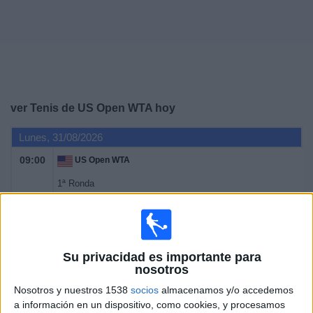
Deportes
Noticias
Widget
ver Tenis de US Open WTA hoy
Lunes, 31/08/2026
09:00
US Open WTA
1ª Ronda
Grand Slam
Canal por confirmar
Martes, 01/09/2026
Su privacidad es importante para
nosotros
09:00
US Open WTA
Nosotros y nuestros 1538
socios
almacenamos y/o accedemos
1ª Ronda
a información en un dispositivo, como cookies, y procesamos
Grand Slam